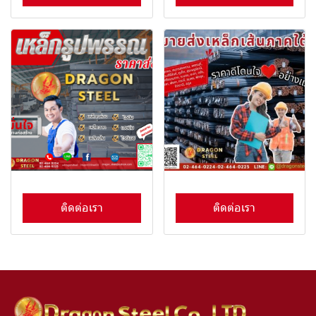
ติดต่อเรา
ติดต่อเรา