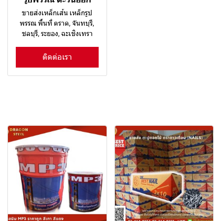
ขายส่งเหล็กเส้น เหล็กรูป
พรรณ พื้นที่ ตราด, จันทบุรี,
ชลบุรี, ระยอง, ฉะเชิงเทรา
ติดต่อเรา