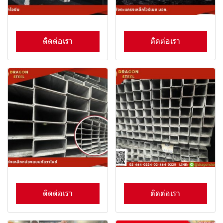
ติดต่อเรา
ติดต่อเรา
ติดต่อเรา
ติดต่อเรา