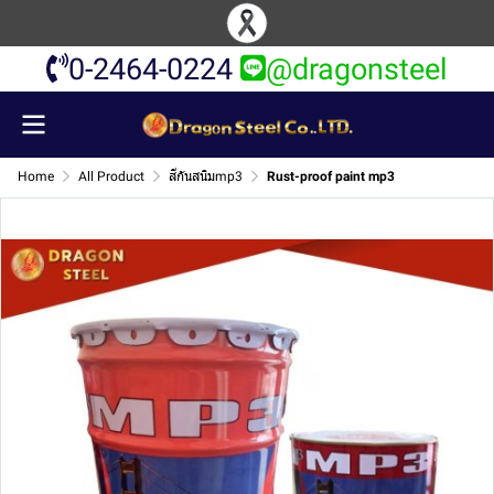
0-2464-0224
@dragonsteel
Home
All Product
สีกันสนิมmp3
Rust-proof paint mp3