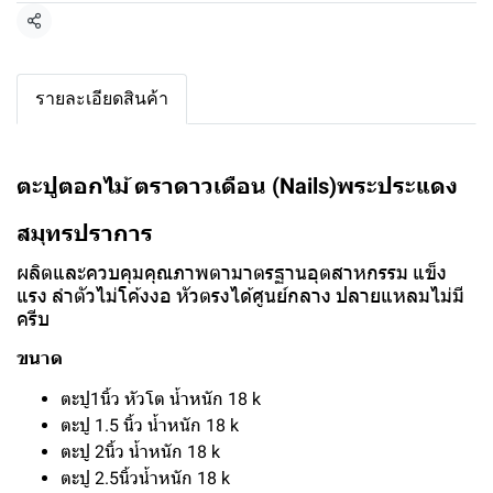
แชร์
รายละเอียดสินค้า
ตะปูตอกไม้ ตราดาวเดือน (Nails)พระประแดง
สมุทรปราการ
ผลิตและควบคุมคุณภาพตามาตรฐานอุตสาหกรรม แข็ง
แรง ลำตัวไม่โค้งงอ หัวตรงได้ศูนย์กลาง ปลายแหลมไม่มี
ครีบ
ขนาด
ตะปู1นิ้ว หัวโต น้ำหนัก 18 k
ตะปู 1.5 นิ้ว น้ำหนัก 18 k
ตะปู 2นิ้ว น้ำหนัก 18 k
ตะปู 2.5นิ้วน้ำหนัก 18 k