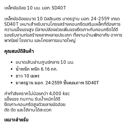
เหล็กข้ออ้อย 10 มม. มอก. SD40T
เหล็กข้ออ้อยขนาด 10 มิลลิเมตร มาตรฐาน มอก. 24-2559 เกรด
SD40T เหมาะสำหรับงานโครงสร้างคอนกรีตเสริมเหล็กที่ต้องการ
ความแข็งแรงสูง มีลายปล้องช่วยเพิ่มแรงยึดเกาะกับคอนกรีตได้ดี
รองรับงานก่อสร้างหลากหลายประเภท ทั้งงานบ้านพักอาศัย อาคาร
พาณิชย์ โรงงาน และโครงการขนาดใหญ่
คุณสมบัติสินค้า
ขนาดเส้นผ่านศูนย์กลาง 10 มม.
น้ำหนัก หนัก 6.16 กก.
ยาว 10 เมตร
มาตรฐาน มอก. 24-2559 ชั้นคุณภาพ SD40T
ค่ากำลังครากไม่น้อยกว่า 4,000 ksc
แข็งแรง ทนทาน รับน้ำหนักได้ดี
ยึดเกาะคอนกรีตสูงด้วยลายข้ออ้อย
ตัด ดัด และใช้งานได้สะดวก
เหมาะสำหรับ