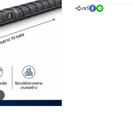
แชร์
m